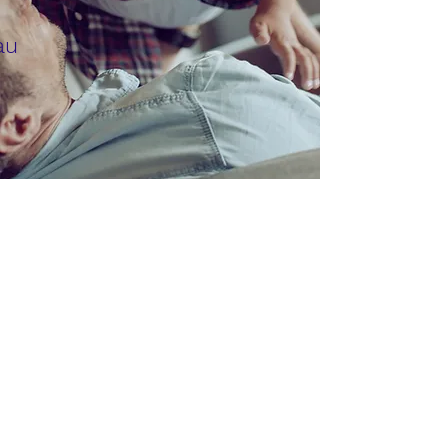
au
Versicherungen für Private
Versicherungsmakler
Thomas Wüthrich
GmbH